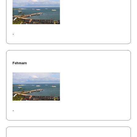
.
Fehmarn
.