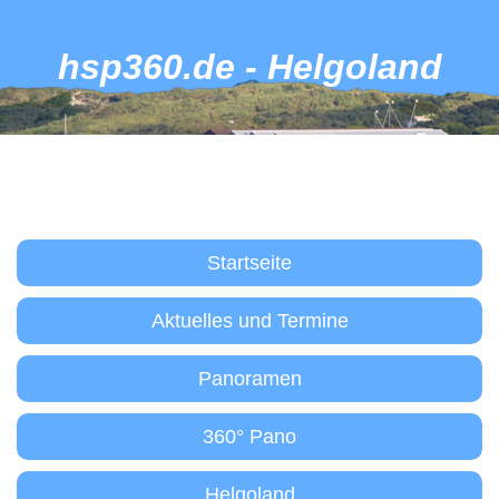
hsp360.de - Helgoland
Startseite
Aktuelles und Termine
Panoramen
360° Pano
Helgoland